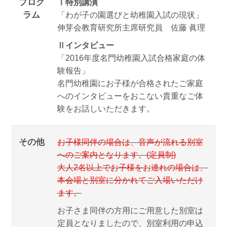
プログ
Ⅰ特別講演
ラム
「わが子の園選びと幼稚園入試の現状」
伸芽会教育研究所主席研究員 佐藤 眞理
Ⅱインタビュー
「2016年度名門幼稚園入試合格家庭の体
験報告」
名門幼稚園にお子様が合格されたご家庭
へのインタビューをおこない貴重なご体
験をお話しいただきます。
その他
お子様同伴の場合は、音声が流れる別室
へのご案内となります。(定員制)
大人2名以上でお子様をお連れの場合は、
本会場と別室に分かれてご入場いただけ
ます。
お子さま同伴の方用にご用意した別室は
定員となりましたので、別室利用の申込