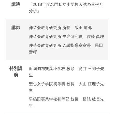
講演
「2018年度名門私立小学校入試の速報と
分析」
講師
伸芽会教育研究所 所長 飯田 道郎
伸芽会教育研究所 主席研究員 佐藤 眞理
伸芽会教育研究所 入試指導室室長 黒田
善輝
特別講
田園調布雙葉小学校 教頭 筒井 三都子先
演
生
聖心女子学院初等科 校長 大山 江理子先
生
早稲田実業学校初等部 校長 橋詰 敏長先
生