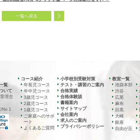
一覧へ戻る
コース紹介
小学校別受験対策
教室一覧
一覧
年長児コース
テスト・講習のご案内
池袋本部
ついて
合格実績
年中児コース
渋谷
教育理念
合格体験談
3歳児コース
広尾
書籍案内
2歳児コース
麻布
サイトマップ
No.1
1歳児コース
目黒
会社案内
ご家庭へのサポ
大崎
求人のご案内
ート
銀座
プライバシーポリシー
よくあるご質問
自由が丘