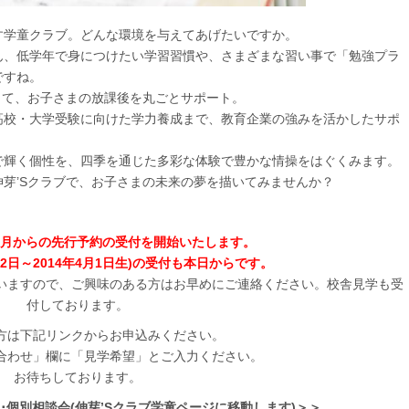
す学童クラブ。どんな環境を与えてあげたいですか。
ん、低学年で身につけたい学習習慣や、さまざまな習い事で「勉強プラ
ですね。
って、お子さまの放課後を丸ごとサポート。
高校・大学受験に向けた学力養成まで、教育企業の強みを活かしたサポ
で輝く個性を、四季を通じた多彩な体験で豊かな情操をはぐくみます。
芽’Sクラブで、お子さまの未来の夢を描いてみませんか？
年4月からの先行予約の受付を開始いたします。
月2日～2014年4月1日生)の受付も本日からです。
いますので、ご興味のある方はお早めにご連絡ください。校舎見学も受
付しております。
方は下記リンクからお申込みください。
合わせ」欄に「見学希望」とご入力ください。
お待ちしております。
･個別相談会(伸芽’Sクラブ学童ページに移動します)＞＞