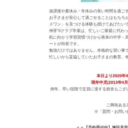
放課後や夏休み・冬休みの長い時間を過ご
お子さまが安心して過ごせることはもちろ
スワン」を見つける体験も授けてあげたい
伸芽’Sクラブ学童は、忙しいご家庭に代わ
机に向かう学習習慣づけから将来の中学・
ートが特長です。
勉強だけではありません。本格的な習い事
忙しいから妥協していたお子さまの教育。伸
本日より2020
現年中児(2013年4
例年、早い段階で定員に達する校舎もござ
ご興味ある
※「質問・お問い
＜＜【予約受付中】施設見学