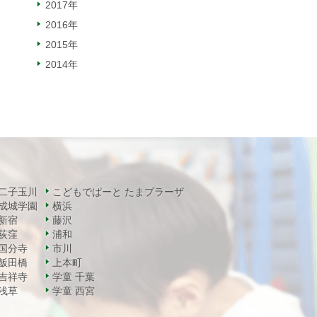
2017年
2016年
2015年
2014年
二子玉川
こどもでぱーと たまプラーザ
成城学園
横浜
新宿
藤沢
荻窪
浦和
国分寺
市川
飯田橋
上本町
吉祥寺
学童 千葉
浅草
学童 西宮