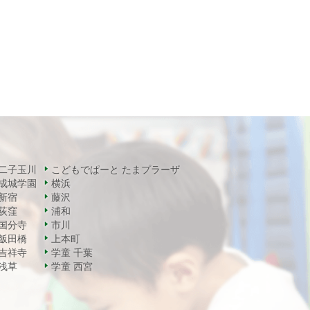
二子玉川
こどもでぱーと たまプラーザ
成城学園
横浜
新宿
藤沢
荻窪
浦和
国分寺
市川
飯田橋
上本町
吉祥寺
学童 千葉
浅草
学童 西宮