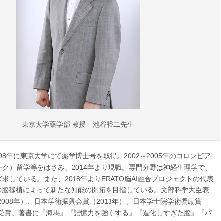
東京大学薬学部 教授 池谷裕二先生
998年に東京大学にて薬学博士号を取得。2002～2005年のコロンビア
ク）留学等をはさみ、2014年より現職。専門分野は神経生理学で、
求している。また、2018年よりERATO脳AI融合プロジェクトの代表
プの脳移植によって新たな知能の開拓を目指している。文部科学大臣表
2008年）、日本学術振興会賞（2013年）、日本学士院学術奨励賞
を受賞。著書に『海馬』『記憶力を強くする』『進化しすぎた脳』『パ