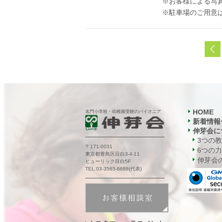
※お客様による写
※駐車場のご用意
HOME
名門小学校・幼稚園受験のパイオニア
新着情報
伸芽会に
3つの
〒171-0031
6つの力
東京都豊島区目白3-4-11
伸芽会の
ヒューリック目白5F
TEL.03-3565-6688(代表)