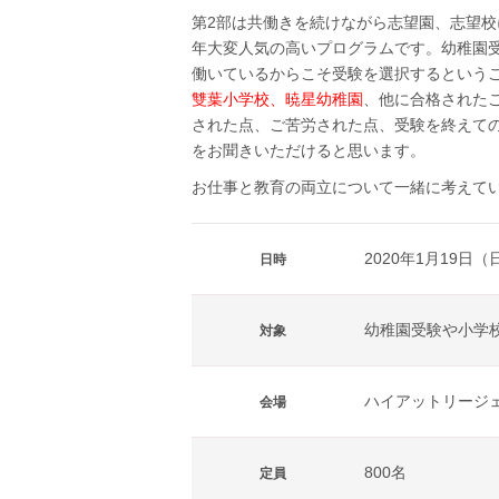
第2部は共働きを続けながら志望園、志望
年大変人気の高いプログラムです。幼稚園
働いているからこそ受験を選択するという
雙葉小学校、暁星幼稚園
、他に合格された
された点、ご苦労された点、受験を終えて
をお聞きいただけると思います。
お仕事と教育の両立について一緒に考えて
2020年1月19日（日
日時
幼稚園受験や小学
対象
ハイアットリージ
会場
800名
定員