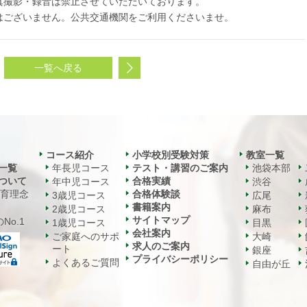
真撮影・録音は禁止させていただいております。
はございません。公共交通機関をご利用くださいませ。
一覧へ戻る
コース紹介
小学校別受験対策
教室一覧
一覧
年長児コース
テスト・講習のご案内
池袋本部
ついて
合格実績
年中児コース
渋谷
教育理念
合格体験談
3歳児コース
広尾
書籍案内
2歳児コース
麻布
サイトマップ
No.1
1歳児コース
目黒
会社案内
ご家庭へのサポ
大崎
求人のご案内
ート
銀座
プライバシーポリシー
よくあるご質問
自由が丘