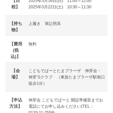
【日
2025年3月16日(日) 11:00～12:00
程】
2025年3月22日(土) 10:30～11:30
【持ち
上履き 筆記用具
物】
【費用
無料
(税
込)】
【会
こどもでぱーとたまプラーザ 伸芽会・
場】
伸芽’Sクラブ （東急たまプラーザ駅南口
徒歩1分）
【申込
伸芽会 こどもでぱーと 開設準備室までお
方法】
電話にてお申し込みください(TEL：
0120-11-7559)。