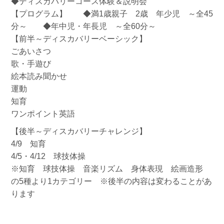
◆ディスカバリーコース体験＆説明会
【プログラム】 ◆満1歳親子 2歳 年少児 ～全45
分～ ◆年中児・年長児 ～全60分～
【前半～ディスカバリーベーシック】
ごあいさつ
歌・手遊び
絵本読み聞かせ
運動
知育
ワンポイント英語
【後半～ディスカバリーチャレンジ】
4/9 知育
4/5・4/12 球技体操
※知育 球技体操 音楽リズム 身体表現 絵画造形
の5種より1カテゴリー ※後半の内容は変わることがあ
ります