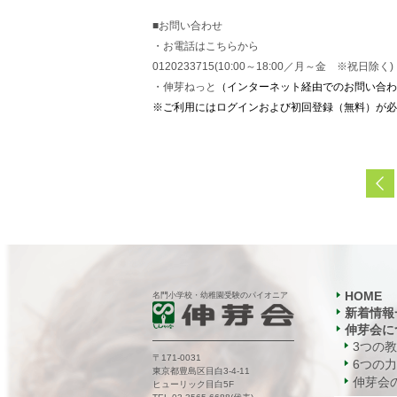
■お問い合わせ
・お電話はこちらから
0120233715(10:00～18:00／月～金 ※祝日除く)
・伸芽ねっと
（インターネット経由でのお問い合わ
※ご利用にはログインおよび初回登録（無料）が必
HOME
名門小学校・幼稚園受験のパイオニア
新着情報
伸芽会に
3つの
〒171-0031
6つの力
東京都豊島区目白3-4-11
伸芽会の
ヒューリック目白5F