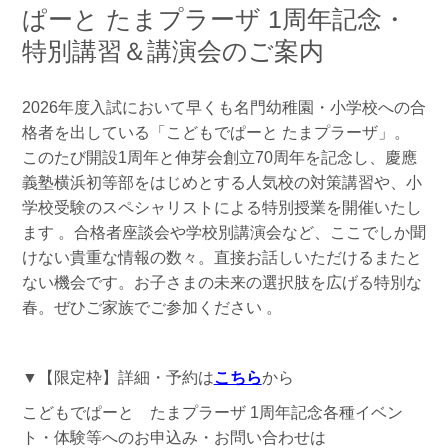
ぱーと たまプラーザ 1周年記念・
特別講習＆講演会のご案内
2026年度入試において早くも名門幼稚園・小学校への合
格者を出している「こどもでぱーと たまプラーザ」。
このたび開設1周年と伸芽会創立70周年を記念し、慶應
義塾横浜初等部をはじめとする人気校の対策講習や、小
学校受験のスペシャリストによる特別授業を開催いたし
ます 。合格者座談会や学校別講演会など、ここでしか聞
けない貴重な情報の数々。直接お話しいただけるまたと
ない機会です。お子さまの未来の選択肢を広げる特別な
春。ぜひご家族でご参加ください 。
▼【限定枠】詳細・予約は
こちら
から
こどもでぱーと たまプラーザ 1周年記念各種イベン
ト・体験等へのお申込み・お問い合わせは