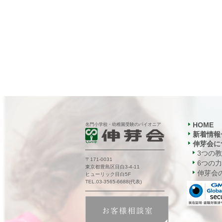
HOME
名門小学校・幼稚園受験のパイオニア
新着情報
伸芽会に
3つの
〒171-0031
6つの力
東京都豊島区目白3-4-11
伸芽会の
ヒューリック目白5F
TEL.03-3565-6688(代表)