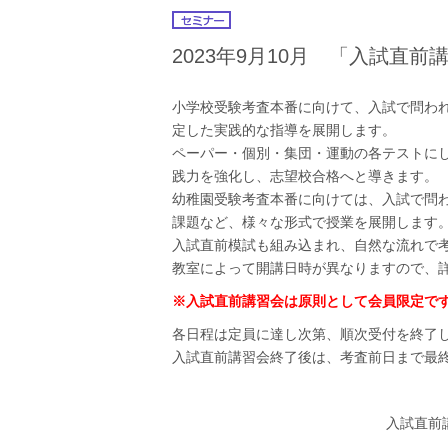
2023年9月10月 「入試直
小学校受験考査本番に向けて、入試で問わ
定した実践的な指導を展開します。
ペーパー・個別・集団・運動の各テストに
践力を強化し、志望校合格へと導きます。
幼稚園受験考査本番に向けては、入試で問
課題など、様々な形式で授業を展開します
入試直前模試も組み込まれ、自然な流れで
教室によって開講日時が異なりますので、
※入試直前講習会は原則として会員限定で
各日程は定員に達し次第、順次受付を終了
入試直前講習会終了後は、考査前日まで最
入試直前