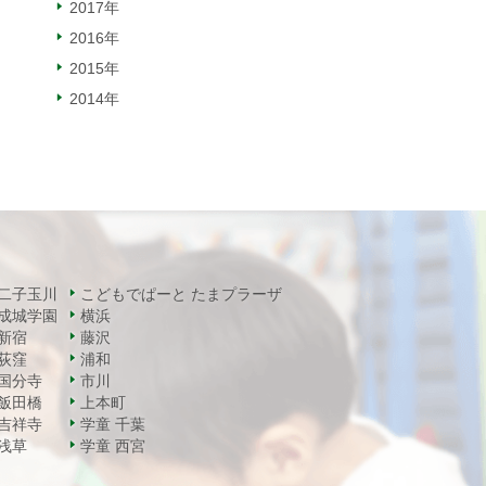
2017年
2016年
2015年
2014年
二子玉川
こどもでぱーと たまプラーザ
成城学園
横浜
新宿
藤沢
荻窪
浦和
国分寺
市川
飯田橋
上本町
吉祥寺
学童 千葉
浅草
学童 西宮