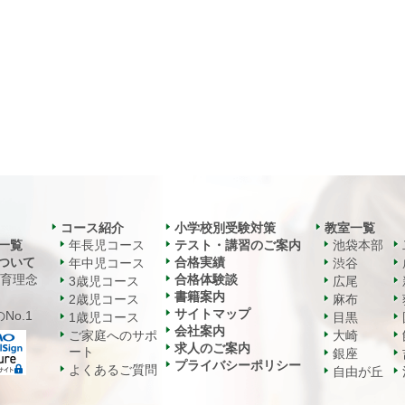
コース紹介
小学校別受験対策
教室一覧
一覧
年長児コース
テスト・講習のご案内
池袋本部
ついて
合格実績
年中児コース
渋谷
教育理念
合格体験談
3歳児コース
広尾
書籍案内
2歳児コース
麻布
サイトマップ
No.1
1歳児コース
目黒
会社案内
ご家庭へのサポ
大崎
求人のご案内
ート
銀座
プライバシーポリシー
よくあるご質問
自由が丘