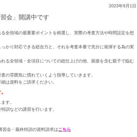
2023年9月1日
前講習会」開講中です
れる全領域の最重要ポイントを精選し、実際の考査方法や時間設定を想
しっかり対応できる総合力と、それを考査本番で充分に発揮する為の実
われる全領域・全項目についての総仕上げの他、面接を含む親子で臨む
。
考査の雰囲気に慣れていくよう指導していきます。
詳細は資料をご請求ください。
す。
します。
終特訓などの講習を行います。
講習会・最終特訓の資料請求は
こちら