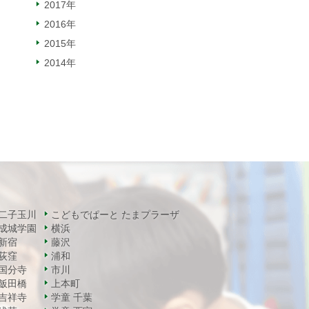
2017年
2016年
2015年
2014年
二子玉川
こどもでぱーと たまプラーザ
成城学園
横浜
新宿
藤沢
荻窪
浦和
国分寺
市川
飯田橋
上本町
吉祥寺
学童 千葉