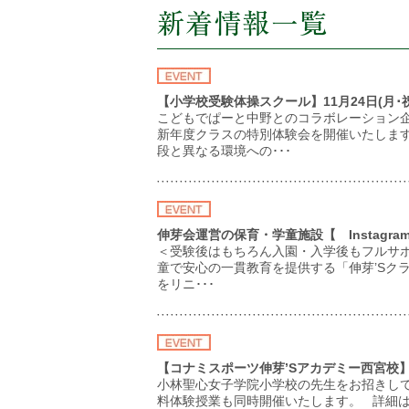
【小学校受験体操スクール】11月24日(月･
こどもでぱーと中野とのコラボレーション企
新年度クラスの特別体験会を開催いたしま
段と異なる環境への･･･
伸芽会運営の保育・学童施設【 Instag
＜受験後はもちろん入園・入学後もフルサ
童で安心の一貫教育を提供する「伸芽’Sクラブ
をリニ･･･
【コナミスポーツ伸芽’Sアカデミー西宮校】2
小林聖心女子学院小学校の先生をお招きして
料体験授業も同時開催いたします。 詳細