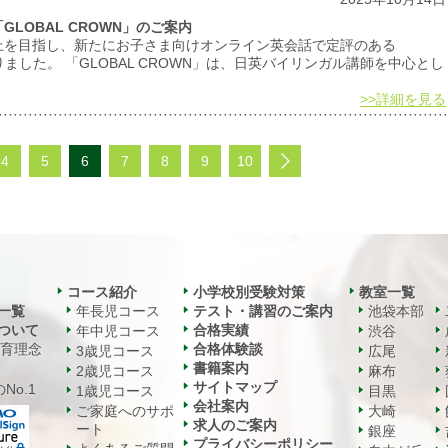
LOBAL CROWN」のご案内
上を目指し、新たにお子さま向けオンライン英会話で定評のある
りました。 「GLOBAL CROWN」は、日英バイリンガル講師を中心とし
>>詳細を見る
4
5
6
7
8
9
10
コース紹介
小学校別受験対策
教室一覧
一覧
年長児コース
テスト・講習のご案内
池袋本部
ついて
合格実績
年中児コース
渋谷
教育理念
合格体験談
3歳児コース
広尾
書籍案内
2歳児コース
麻布
サイトマップ
No.1
1歳児コース
目黒
会社案内
ご家庭へのサポ
大崎
求人のご案内
ート
銀座
プライバシーポリシー