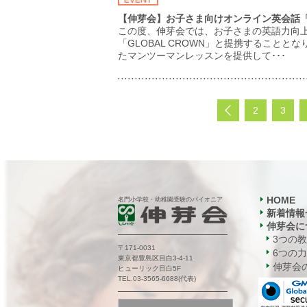
【伸芽会】お子さま向けオンライン英会話「G
この度、伸芽会では、お子さまの英語力向
「GLOBAL CROWN」と提携することとな
たマンツーマンレッスンを提供して･･･
2
3
HOME
名門小学校・幼稚園受験のパイオニア
新着情報
伸芽会に
3つの
〒171-0031
6つの力
東京都豊島区目白3-4-11
伸芽会の
ヒューリック目白5F
TEL.03-3565-6688(代表)